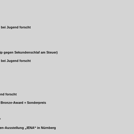
“
“
 Jugend forscht
gen Sekundenschlaf am Steuer)
 Jugend forscht
d forscht
onze-Award + Sonderpreis
“
usstellung „IENA“ in Nürnberg