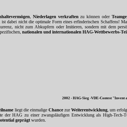
hhaltevermögen
,
Niederlagen verkraften
zu können oder
Teamgei
ist dabei nicht die optimale Form eines erfinderischen Schaffens! M
rrenz, nicht zum Abkupfern oder Imitieren, sondern mit dem pers
spezifischen,
nationalen und internationalen HAG-Wettbewerbs
-
Te
2002 - HAG-Sieg -VDE-Contest "Invent a 
eilname
liegt die einmalige
Chance
zur
Weiterentwicklung
, um erfol
te der HAG zu einer zwangsläufigen Entwicklung als High-Tech-T
tential
geprägt
wurden.