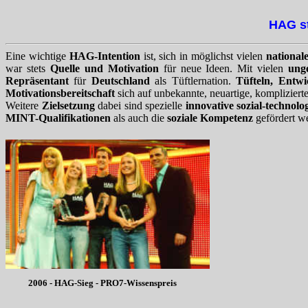
HAG st
Eine wichtige
HAG-Intention
ist, sich in möglichst vielen
national
war stets
Quelle und Motivation
für neue Ideen. Mit vielen
ung
Repräsentant
für
Deutschland
als Tüftlernation.
Tüfteln, Entw
Motivationsbereitschaft
sich auf unbekannte, neuartige, komplizierte
Weitere
Zielsetzung
dabei sind spezielle
innovative sozial-technolo
MINT-Qualifikationen
als auch die
soziale Kompetenz
gefördert w
2006 - HAG-Sieg - PRO7-Wissenspreis